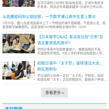
在学日语的小伙伴们有没有发现，日语中有好多
外来语，而且近年来越来越多~日语中之所以有那
么多外来语，根源在于其善于吸收外来
从凯撒密码到公钥加密，一节数学课让高中生爱上数论
7月25日，鹿儿岛县池田高中上了一节特别的课不是刷题，不是背公式，而
是用数学破解密码。这是该校SSH特色课程全球科学Ⅱ（GSⅡ）
【日本留学Q&A】有没有比较“日系”且
语言要求低的高中？
学的日本高中目前数量很少，偏差值相对不高，
可选择性非常低。4月入学的学校没有提前入学适
应生活的情况，学生一般都是在4月开学
初级日语中「ます形」接续语法大全，
附实用例句
学日语的小伙伴一定对「ます形」不陌生。但你
知道去掉「ます」之后的那部分，能接多少种语
法吗？今天这篇文章，帮你一次性梳理清
查看更多 »