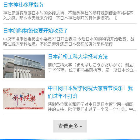
日本神社参拜指南
神社是游客旅游日本时的必经之地，不熟悉神社的参拜规则便会有格格不
入之感。那么今天就来介绍一下日本神社参拜的具体步骤吧。【
日本的购物袋也要开始收费了
中央环境审议委员会小委员22日开会表决,今后日本的购物袋开始收费，战
略性减少塑料垃圾。不论是海外还是日本都在加强对塑料袋传
日本前桥工科大学报考方法
前桥工科大学（まえばしこうかだいがく）创立
于1997年，位于群马县前桥市，是一所日本公立
大学。工学部设有社会环境工学科、建
中日网日本留学网祝大家春节快乐！我
们过年不打烊
感谢各位家长和同学对中日网日本留学网一如既
往的支持，陪伴我们走过了一个又一个年头。中
日网日本留学网作为专业的日本留学代理
查看更多 »