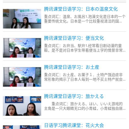
腾讯课堂日语学习：日本の温泉文化
重点词汇：温泉、お風呂1.泡澡文化是日本的一个
重要传统文化。日本是一个比较重视清洁的国
家，泡澡是日本人生活中不可或缺的一部
腾讯课堂日语学习：便当文化
重点词汇：お弁当、駅弁1.经常看日剧动漫的童
鞋，是不是对日本学生带着便当上学的情景非常
熟悉呢？在日本，便当可谓非常普及，不
腾讯课堂日语学习：お土産
重点词汇：お土産、お菓子１．土特产强迫症非
常形象的揭示了日本人每到一地不买土特产就会
坐立难安的怪癖人情来往在日本的民族习
腾讯课堂日语学习：旅かえる
重点词汇：旅かえる、はい、いいえ游戏的
主角是一只大眼睛无口的小青蛙，小青蛙独自居
住在一个石头洞的小屋里，屋外头种着一
日语学习腾讯课堂：花火大会