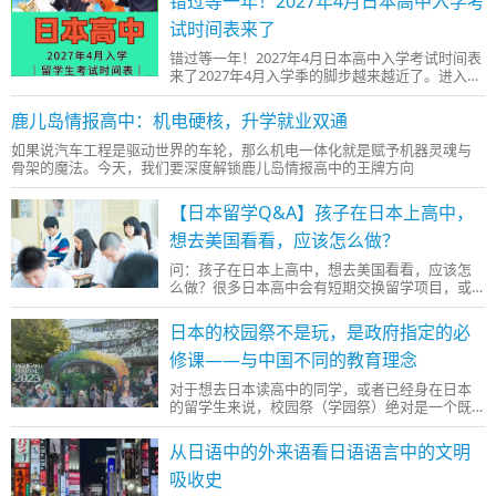
错过等一年！2027年4月日本高中入学考
试时间表来了
错过等一年！2027年4月日本高中入学考试时间表
来了2027年4月入学季的脚步越来越近了。进入
2026年下半年，日本高中针对留学生的招
鹿儿岛情报高中：机电硬核，升学就业双通
如果说汽车工程是驱动世界的车轮，那么机电一体化就是赋予机器灵魂与
骨架的魔法。今天，我们要深度解锁鹿儿岛情报高中的王牌方向
【日本留学Q&A】孩子在日本上高中，
想去美国看看，应该怎么做？
问：孩子在日本上高中，想去美国看看，应该怎
么做？很多日本高中会有短期交换留学项目，或
者在假期举行海外夏令营活动，学生可以
日本的校园祭不是玩，是政府指定的必
修课——与中国不同的教育理念
对于想去日本读高中的同学，或者已经身在日本
的留学生来说，校园祭（学园祭）绝对是一个既
熟悉又陌生的词。你可能在日剧或动漫里
从日语中的外来语看日语语言中的文明
吸收史