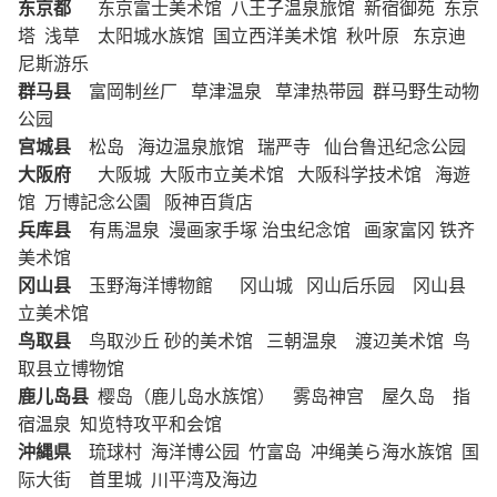
东京都
东京富士美术馆 八王子温泉旅馆 新宿御苑 东京
塔 浅草 太阳城水族馆 国立西洋美术馆 秋叶原 东京迪
尼斯游乐
群马县
富岡制丝厂 草津温泉 草津热带园 群马野生动物
公园
宫城县
松岛 海边温泉旅馆 瑞严寺 仙台鲁迅纪念公园
大阪府
大阪城 大阪市立美术馆 大阪科学技术馆 海遊
馆 万博記念公園 阪神百貨店
兵库县
有馬温泉 漫画家手塚 治虫纪念馆 画家富冈 铁齐
美术馆
冈山县
玉野海洋博物館 冈山城 冈山后乐园 冈山县
立美术馆
鸟取县
鸟取沙丘 砂的美术馆 三朝温泉 渡辺美术馆 鸟
取县立博物馆
鹿儿岛县
樱岛（鹿儿岛水族馆） 雾岛神宫 屋久岛 指
宿温泉 知览特攻平和会馆
沖縄県
琉球村 海洋博公园 竹富岛 冲绳美ら海水族馆 国
际大街 首里城 川平湾及海边