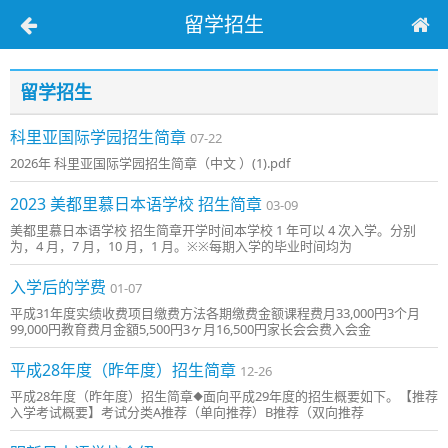
留学招生
留学招生
科里亚国际学园招生简章
07-22
2026年 科里亚国际学园招生简章（中文 ）(1).pdf
2023 美都里慕日本语学校 招生简章
03-09
美都里慕日本语学校 招生简章开学时间本学校 1 年可以 4 次入学。分别
为，4 月，7 月，10 月，1 月。※※每期入学的毕业时间均为
入学后的学费
01-07
平成31年度实绩收费项目缴费方法各期缴费金额课程费月33,000円3个月
99,000円教育费月金額5,500円3ヶ月16,500円家长会会费入会金
平成28年度（昨年度）招生简章
12-26
平成28年度（昨年度）招生简章◆面向平成29年度的招生概要如下。【推荐
入学考试概要】考试分类A推荐（单向推荐）B推荐（双向推荐