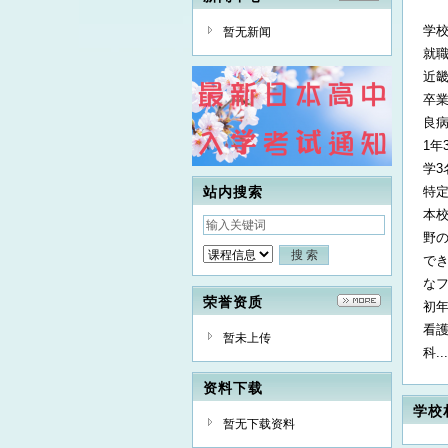
学
暂无新闻
就
近畿
卒
良
1年
学
站内搜索
特
本
野
で
な
荣誉资质
初年
看護
暂未上传
科...
资料下载
学校
暂无下载资料