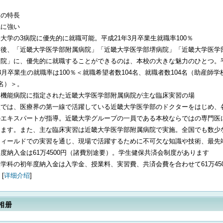
校の特長
職に強い
大学の3病院に優先的に就職可能。平成21年3月卒業生就職率100％
業後、「近畿大学医学部附属病院」「近畿大学医学部堺病院」「近畿大学医学
病院」に、優先的に就職することができるのは、本校の大きな魅力のひとつ。
3月卒業生の就職率は100％＜就職希望者数104名、就職者数104名（助産師学
3名）＞。
定機能病院に指定された近畿大学医学部附属病院が主な臨床実習の場
校では、医療界の第一線で活躍している近畿大学医学部のドクターをはじめ、
のエキスパートが指導。近畿大学グループの一員である本校ならではの専門医
きます。また、主な臨床実習は近畿大学医学部附属病院で実施。全国でも数少
フィールドでの実習を通じ、現場で活躍するために不可欠な知識や技術、最
度納入金は61万4500円（諸費別途要）。学生健保共済会制度があります
学科の初年度納入金は入学金、授業料、実習費、共済会費を合わせて61万45
 [
详细介绍
]
相册