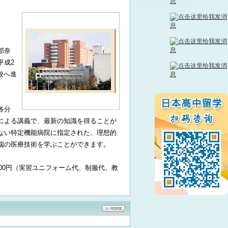
部奈
平成2
校へ進
各分
による講義で、最新の知識を得ることが
ない特定機能病院に指定された、理想的
先端の医療技術を学ぶことができます。
00円（実習ユニフォーム代、制服代、教