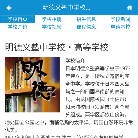
明德义塾中学校・高等学校
学校首页
学校相册
招生信息
学校新闻
学校介绍
学校视频
课程信息
申请本校
明德义塾中学校・高等学校
学校简介
日本明德义塾高等学校于1973
年建立，是一所私立寄宿制完
全中学。学校位于日本四大岛
屿之一的四国岛南部的高知
县。由龙国际校园（土佐市）
和唐浦校园（须崎市）两个部
分组成。两学区都依山傍海，
地处国立公园之中，面临浩瀚的太平洋，周围自然环境非常
优美。
1977年和澳大利亚的高中 建立了第1所海外友好姊妹学