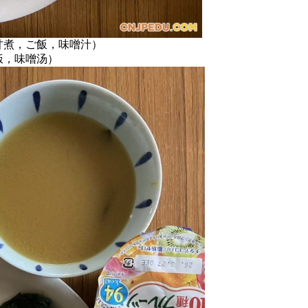
甘煮，ご飯，味噌汁）
饭，味噌汤）