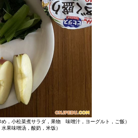
炒め，小松菜煮サラダ，果物 味噌汁，ヨーグルト，ご飯）
，水果味噌汤，酸奶，米饭）