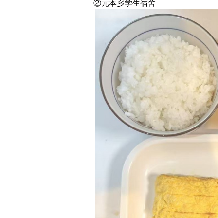
②元本乡
学生宿舍