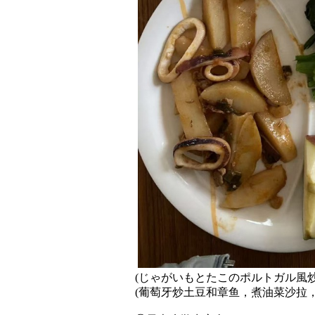
(じゃがいもとたこのポルトガル風
(葡萄牙炒土豆和章鱼，煮油菜沙拉