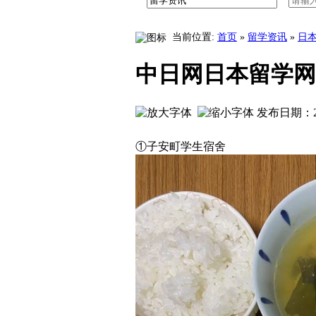
八王子学园八王子高
当前位置:
首页
»
留学资讯
»
日
中日网日本留学网学
发布日期：20
①
子安町
学生宿舍