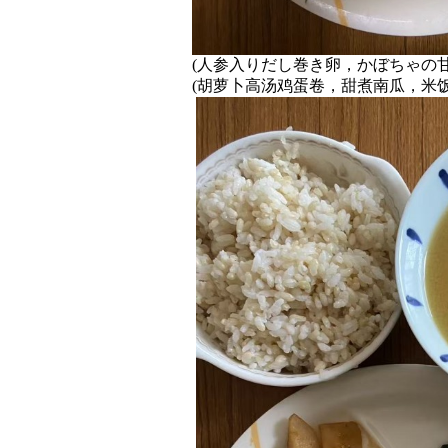
(人参入りだし巻き卵，かぼちゃの
(胡萝卜高汤鸡蛋卷，甜煮南瓜，米