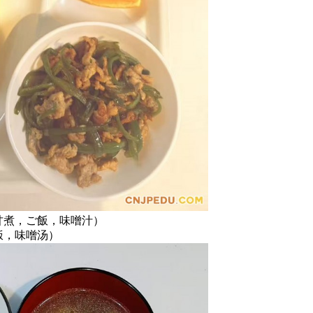
甘煮，ご飯，味噌汁）
饭，味噌汤）