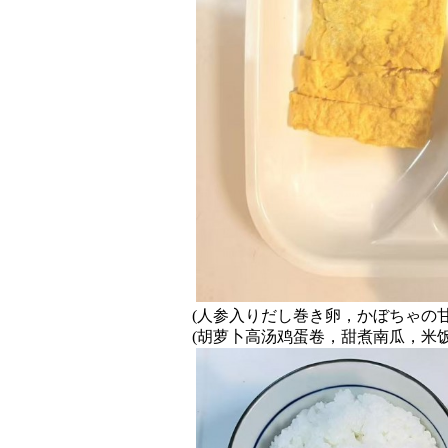
(人参入りだし巻き卵，かぼちゃの
(胡萝卜高汤鸡蛋卷，甜煮南瓜，米