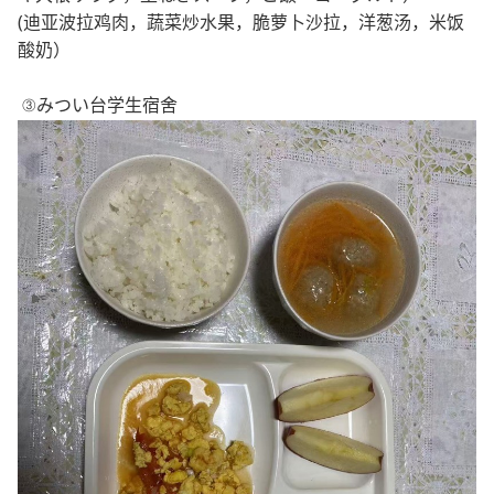
(迪亚波拉鸡肉，蔬菜炒水果，脆萝卜沙拉，洋葱汤，米饭
酸奶）
③みつい台
学生宿舍