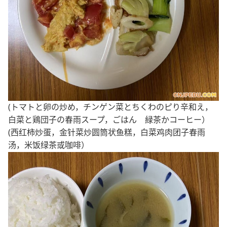
(トマトと卵の炒め，チンゲン菜とちくわのピり辛和え，
白菜と鶏団子の春雨スープ，ごはん 緑茶かコーヒー）
(西红柿炒蛋，金针菜炒圆筒状鱼糕，白菜鸡肉团子春雨
汤，米饭绿茶或咖啡）