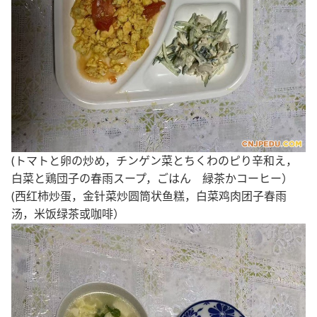
(トマトと卵の炒め，チンゲン菜とちくわのピり辛和え，
白菜と鶏団子の春雨スープ，ごはん 緑茶かコーヒー）
(西红柿炒蛋，金针菜炒圆筒状鱼糕，白菜鸡肉团子春雨
汤，米饭绿茶或咖啡）