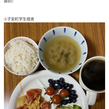
酸奶）
②子安町
学生宿舍