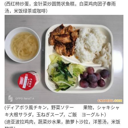
(西红柿炒蛋，金针菜炒圆筒状鱼糕，白菜鸡肉团子春雨
汤，米饭绿茶或咖啡）
(ディアボラ風チキン，野菜ソテー 果物，シャキシャ
キ大根サラダ，玉ねぎスープ，ご飯 ヨーグルト）
(迪亚波拉鸡肉，蔬菜炒水果，脆萝卜沙拉，洋葱汤，米饭