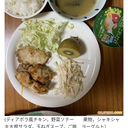
(ディアボラ風チキン，野菜ソテー 果物，シャキシャ
キ大根サラダ，玉ねぎスープ，ご飯 ヨーグルト）