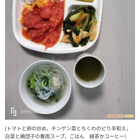
(トマトと卵の炒め，チンゲン菜とちくわのピり辛和え，
白菜と鶏団子の春雨スープ，ごはん 緑茶かコーヒー）