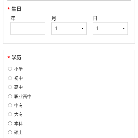
*
生日
年
月
日
*
学历
小学
初中
高中
职业高中
中专
大专
本科
硕士