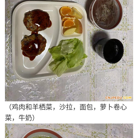
（鸡肉和羊栖菜，沙拉，面包，
萝卜卷心
菜，牛奶
）