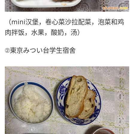
（mini汉堡，卷心菜沙拉配菜，
泡菜和鸡
肉拌饭，水果，酸奶，汤
）
②東京みつい台学生宿舍