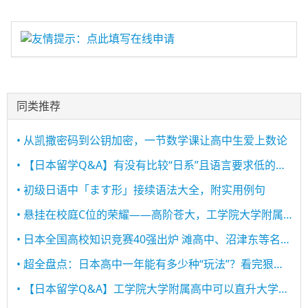
友情提示：点此填写在线申请
同类推荐
• 从凯撒密码到公钥加密，一节数学课让高中生爱上数论
• 【日本留学Q&A】有没有比较“日系”且语言要求低的高中？
• 初级日语中「ます形」接续语法大全，附实用例句
• 悬挂在校庭C位的荣耀——高阶苍大，工学院大学附属高中的标枪之星！
• 日本全国高校知识竞赛40强出炉 滩高中、沼津东等名校悉数在列
• 超全盘点：日本高中一年能有多少种“玩法”？看完狠狠慕了！
• 【日本留学Q&A】工学院大学附属高中可以直升大学吗？