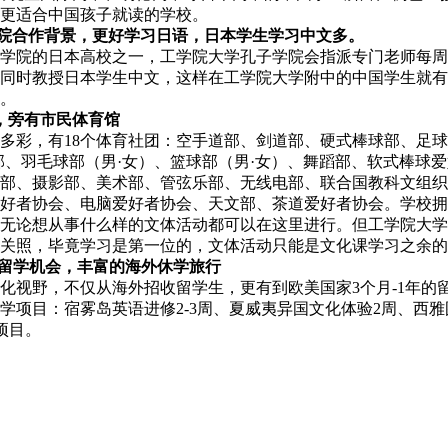
更适合中国孩子就读的学校。
学院合作背景，更好学习日语，日本学生学习中文多。
学院的日本高校之一，工学院大学孔子学院会指派专门老师每周
同时教授日本学生中文，这样在工学院大学附中的中国学生就有
。
，旁有市民体育馆
多彩，有18个体育社团：空手道部、剑道部、硬式棒球部、足
部、羽毛球部（男·女）、篮球部（男·女）、舞蹈部、软式棒球爱
部、摄影部、美术部、管弦乐部、无线电部、联合国教科文组织
好者协会、电脑爱好者协会、天文部、茶道爱好者协会。学校拥
无论想从事什么样的文体活动都可以在这里进行。但工学院大学
的关照，毕竟学习是第一位的，文体活动只能是文化课学习之余的
1留学机会，丰富的海外休学旅行
化视野，不仅从海外招收留学生，更有到欧美国家3个月-1年的留
学项目：宿雾岛英语进修2-3周、夏威夷异国文化体验2周、西
项目。