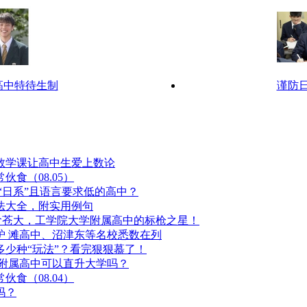
高中特待生制
谨防
数学课让高中生爱上数论
食（08.05）
“日系”且语言要求低的高中？
法大全，附实用例句
阶苍大，工学院大学附属高中的标枪之星！
炉 滩高中、沼津东等名校悉数在列
少种“玩法”？看完狠狠慕了！
学附属高中可以直升大学吗？
食（08.04）
吗？