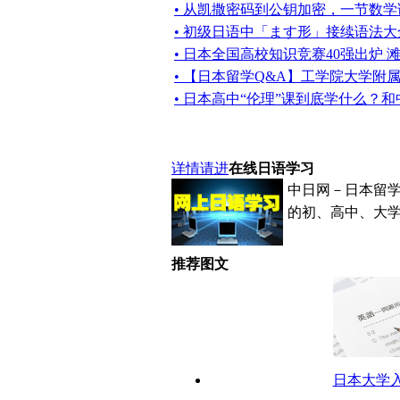
• 从凯撒密码到公钥加密，一节数
• 初级日语中「ます形」接续语法
• 日本全国高校知识竞赛40强出炉 
• 【日本留学Q&A】工学院大学附
• 日本高中“伦理”课到底学什么？
详情请进
在线日语学习
中日网－日本留
的初、高中、大学
推荐图文
日本大学