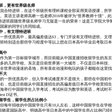
进班，更有世界级名师
混合特进班，在这个班级所有理科课程全部采用英语授课，所学
。英语主讲老师高桥一也老师2016年被评为“世界教师十强”，
合特进班跟随世界级名师学习无疑是一生的荣幸！这是工学院大学
国家的同学们共同组成。
高中，有文理特进班
一所优质高中，最高偏差值达63，专门开设有文理特进班。文
班特别适合那些学习程度中等以上想在日本高中毕业后考取日本
高中
作为第一目标留学城市，而目前能从中国直接招收留学生的东京
多的几所学校。东京是目前世界第一大城市，不仅是日本科技、
全世界动漫迷的圣地，所有喜欢动漫和电玩的孩子都能在这里找
不大
的一所优质高中，但入学考试难度并不是很大，那些在中国初中
左右，也是目前能从中国直接招生的高偏差值日本高中学校里招生
海举行中国留学生入学考试，考试科目为数学和英语，考试时不
st D证书。
国留学生，留学生所占比例小
但每年招收的中国留学生只有10人左右，这样中国留学生在学
而晓星国际高中、明德高中等日本高中的中国学生所占比例已经接