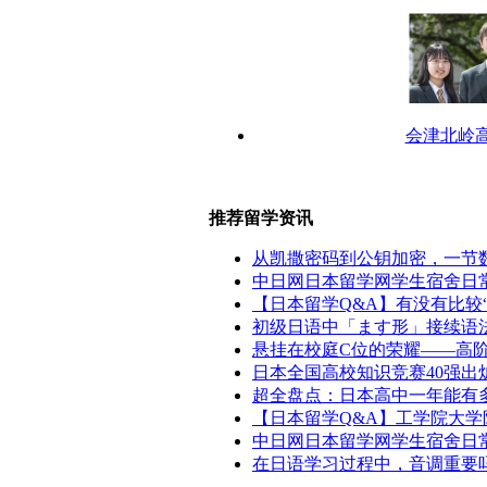
会津北岭
推荐留学资讯
从凯撒密码到公钥加密，一节
中日网日本留学网学生宿舍日常伙
【日本留学Q&A】有没有比较
初级日语中「ます形」接续语
悬挂在校庭C位的荣耀——高
日本全国高校知识竞赛40强出
超全盘点：日本高中一年能有多
【日本留学Q&A】工学院大
中日网日本留学网学生宿舍日常伙
在日语学习过程中，音调重要