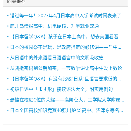
同类推荐
• 错过等一年！2027年4月日本高中入学考试时间表来了
• 鹿儿岛情报高中：机电硬核，升学就业双通
• 【日本留学Q&A】孩子在日本上高中，想去美国看看，应该怎么做？
• 日本的校园祭不是玩，是政府指定的必修课——与中国不同的教育理念
• 从日语中的外来语看日语语言中的文明吸收史
• 从凯撒密码到公钥加密，一节数学课让高中生爱上数论
• 【日本留学Q&A】有没有比较“日系”且语言要求低的高中？
• 初级日语中「ます形」接续语法大全，附实用例句
• 悬挂在校庭C位的荣耀——高阶苍大，工学院大学附属高中的标枪之星！
• 日本全国高校知识竞赛40强出炉 滩高中、沼津东等名校悉数在列