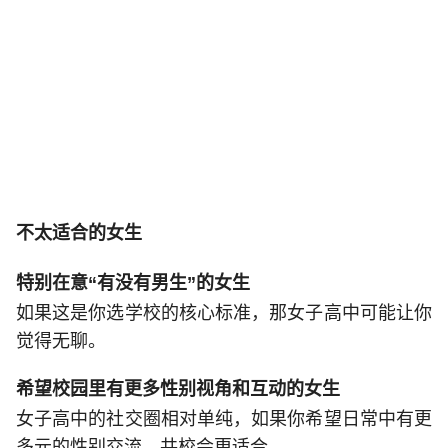
不太适合的女生
特别在意“有没有男生”的女生
如果这是你选学校的核心标准，那女子高中可能让你
觉得无聊。
希望校园里有更多性别视角和互动的女生
女子高中的社交圈相对单纯，如果你希望日常中有更
多元的性别交流，共校会更适合。