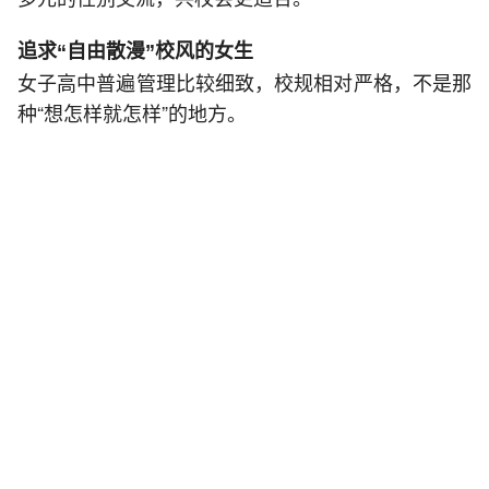
追求“自由散漫”校风的女生
女子高中普遍管理比较细致，校规相对严格，不是那
种“想怎样就怎样”的地方。