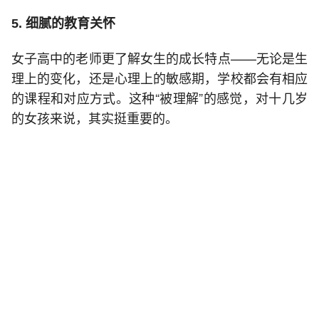
5. 细腻的教育关怀
女子高中的老师更了解女生的成长特点——无论是生
理上的变化，还是心理上的敏感期，学校都会有相应
的课程和对应方式。这种“被理解”的感觉，对十几岁
的女孩来说，其实挺重要的。