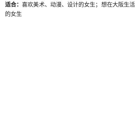
喜欢美术、动漫、设计的女生；想在大阪生活
适合：
的女生