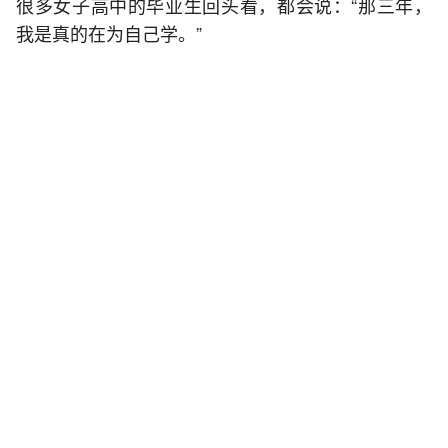
很多女子高中的毕业生回头看，都会说：“那三年，
我是真的在为自己学。”