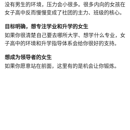
没有男生的环境，压力会小很多。很多内向的女孩在
女子高中反而慢慢变成了社团的主力、班级的核心。
目标明确，想专注学业和升学的女生
如果你很清楚自己要去哪所大学、想学什么专业，女
子高中的环境和升学指导体系会给你很好的支持。
想成为领导者的女生
如果你愿意站在前面，这里有的是机会让你锻炼。