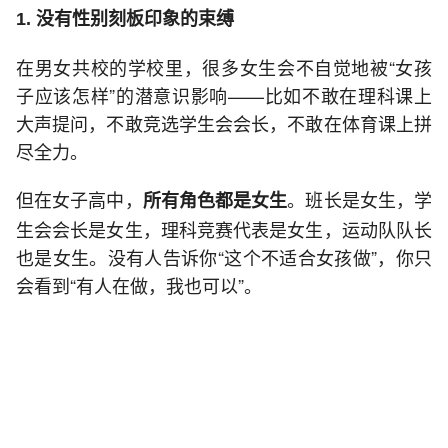
1. 没有性别刻板印象的束缚
在男女共校的学校里，很多女生会不自觉地被“女孩
子应该怎样”的潜意识影响——比如不敢在理科课上
大声提问，不敢竞选学生会会长，不敢在体育课上拼
尽全力。
但在女子高中，
。班长是女生，学
所有角色都是女生
生会会长是女生，理科竞赛代表是女生，运动队队长
也是女生。没有人告诉你“这个不适合女孩做”，你只
会看到“有人在做，我也可以”。