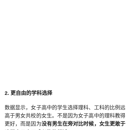
2. 更自由的学科选择
数据显示，女子高中的学生选择理科、工科的比例远
高于男女共校的女生。不是因为女子高中的理科教得
更好，而是因为
没有男生在旁对比时候，女生更敢于