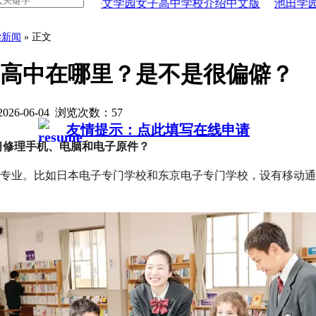
版
好文学园女子高中学校介绍中文版
池田学园池田高中学
学新闻
» 正文
高中在哪里？是不是很偏僻？
26-06-04 浏览次数：
57
友情提示：点此填写在线申请
习修理手机、电脑和电子原件？
专业。比如日本电子专门学校和东京电子专门学校，设有移动通