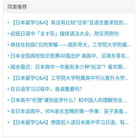
同类推荐
• 【日本留学Q&A】有没有比较“日系”且语言要求低的高中？
• 初级日语中「ます形」接续语法大全，附实用例句
• 悬挂在校庭C位的荣耀——高阶苍大，工学院大学附属高中的标枪之星！
• 日本全国高校知识竞赛40强出炉 滩高中、沼津东等名校悉数在列
• 超全盘点：日本高中一年能有多少种“玩法”？看完狠狠慕了！
• 【日本留学Q&A】工学院大学附属高中可以直升大学吗？
• 在日语学习过程中，音调重要吗？
• 日本高中“伦理”课到底学什么？和中国人的理解完全不一样！
• 去日本读高中，90%家长忽略的第一件事：孩子准备好了吗？
• 【日本留学Q&A】想提前入读日本高中学习日语，有哪些学校推荐？