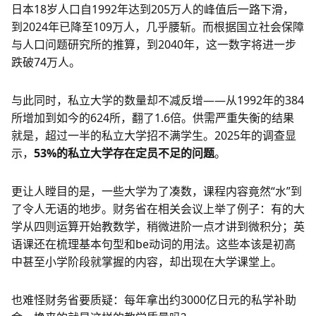
日本18岁人口自1992年达到205万人的峰值后一路下滑，
到2024年已降至109万人，几乎腰斩。而根据国立社会保障
与人口问题研究所的推算，到2040年，这一数字将进一步
跌破74万人。
与此同时，私立大学的数量却不减反增——从1992年的384
所增加到如今的624所，翻了1.6倍。供需严重失衡的结果
就是，超过一半的私立大学招不满学生。2025年的调查显
示，
53%的私立大学存在定员不足的问题
。
更让人瞠目的是，一些大学为了凑数，课程内容竟然“水”到
了令人无语的地步。财务省在相关会议上举了例子：有的大
学从四则运算开始教数学，稍微进阶一点才讲到微积分；英
语课还在梳理基本句型和be动词的用法。这些本该是初高
中甚至小学阶段就掌握的内容，却出现在大学课堂上。
也难怪财务省要质疑：每年拿出约3000亿日元的私学补助