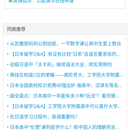
友情提示：点此填写在线申请
同类推荐
• 从凯撒密码到公钥加密，一节数学课让高中生爱上数论
• 【日本留学Q&A】有没有比较“日系”且语言要求低的高中？
• 初级日语中「ます形」接续语法大全，附实用例句
• 悬挂在校庭C位的荣耀——高阶苍大，工学院大学附属高中的标枪之星！
• 日本全国高校知识竞赛40强出炉 滩高中、沼津东等名校悉数在列
• 超全盘点：日本高中一年能有多少种“玩法”？看完狠狠慕了！
• 【日本留学Q&A】工学院大学附属高中可以直升大学吗？
• 在日语学习过程中，音调重要吗？
• 日本高中“伦理”课到底学什么？和中国人的理解完全不一样！