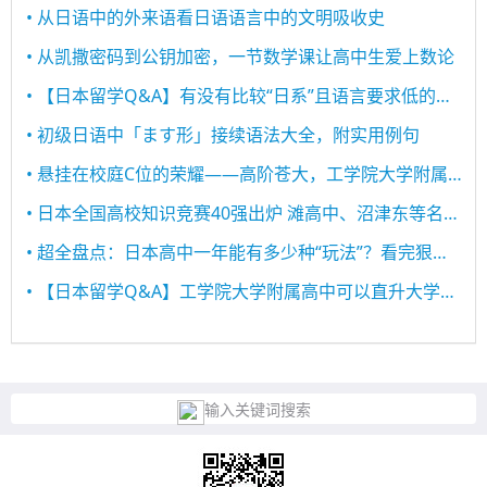
• 从日语中的外来语看日语语言中的文明吸收史
• 从凯撒密码到公钥加密，一节数学课让高中生爱上数论
• 【日本留学Q&A】有没有比较“日系”且语言要求低的高中？
• 初级日语中「ます形」接续语法大全，附实用例句
• 悬挂在校庭C位的荣耀——高阶苍大，工学院大学附属高中的标枪之星！
• 日本全国高校知识竞赛40强出炉 滩高中、沼津东等名校悉数在列
• 超全盘点：日本高中一年能有多少种“玩法”？看完狠狠慕了！
• 【日本留学Q&A】工学院大学附属高中可以直升大学吗？
输入关键词搜索