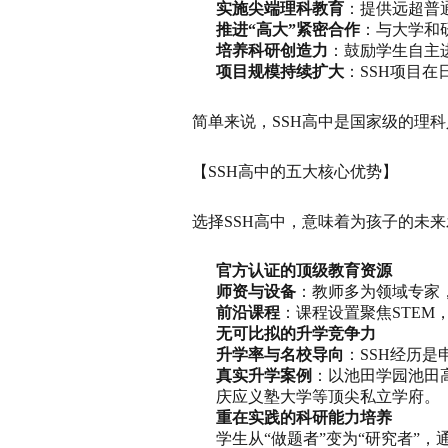
实施尖端理科教育
：提供远超普
推进“高大”紧密合作
：与大学和
培养科研创造力
：鼓励学生自主
项目规模持续扩大
：SSH项目在
简单来说，SSH高中是国家级的理
【SSH高中的五大核心优势】
选择SSH高中，意味着为孩子的未
官方认证的顶级教育资源
师资与设备
：教师多为领域专家
前沿课程
：课程设置聚焦STEM
无可比拟的升学竞争力
升学率与名校导向
：SSH经历
真实升学案例
：以池田学园池田
庆应义塾大学等顶尖私立学府。
重在实践的科研能力培养
学生从“做题者”变为“研究者”