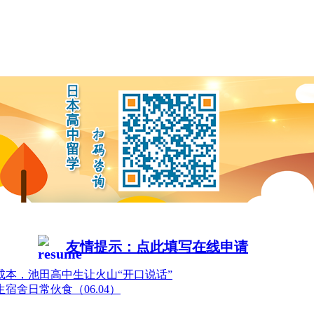
友情提示：点此填写在线申请
元成本，池田高中生让火山“开口说话”
宿舍日常伙食（06.04）